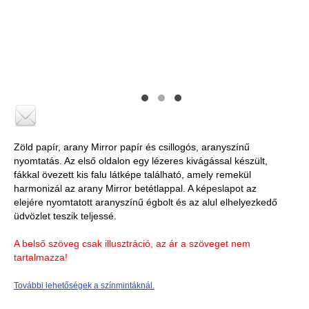
Zöld papír, arany Mirror papír és csillogós, aranyszínű
nyomtatás. Az első oldalon egy lézeres kivágással készült,
fákkal övezett kis falu látképe található, amely remekül
harmonizál az arany Mirror betétlappal. A képeslapot az
elejére nyomtatott aranyszínű égbolt és az alul elhelyezkedő
üdvözlet teszik teljessé.
A belső szöveg csak illusztráció, az ár a szöveget nem
tartalmazza!
További lehetőségek a színmintáknál.