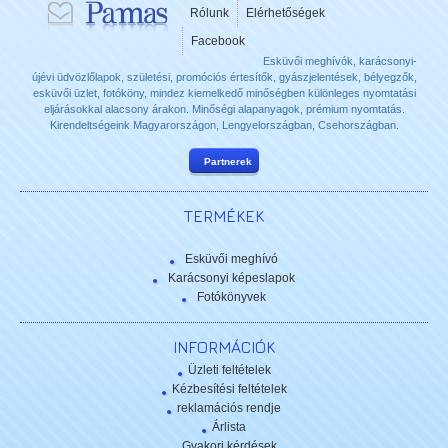
Rólunk
Elérhetőségek
Facebook
Esküvői meghívók, karácsonyi-
újévi üdvözlőlapok, születési, promóciós értesítők, gyászjelentések, bélyegzők,
esküvői üzlet, fotóköny, mindez kiemelkedő minőségben különleges nyomtatási
eljárásokkal alacsony árakon. Minőségi alapanyagok, prémium nyomtatás.
Kirendeltségeink Magyarországon, Lengyelországban, Csehországban.
Partnerek
TERMÉKEK
Esküvői meghívó
Karácsonyi képeslapok
Fotókönyvek
INFORMÁCIÓK
Üzleti feltételek
Kézbesítési feltételek
reklamációs rendje
Árlista
Gyakori kérdések