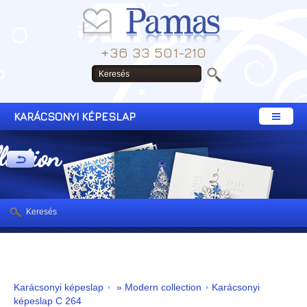
+36 33 501-210
KARÁCSONYI KÉPESLAP
lection
Keresés
Karácsonyi képeslap
» Modern collection
Karácsonyi
képeslap C 264