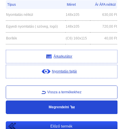
Típus
Méret
Ár ÁFA nélkül
Nyomtatás nélkül
148x105
630,00
Ft
Egyedi nyomtatás ( szöveg, logó)
148x105
720,00
Ft
Boríték
(C6) 160x115
40,00
Ft
Árkalkulátor
Nyomtatás fajtái
Vissza a termékekhez
Megrendelni
Előző termék