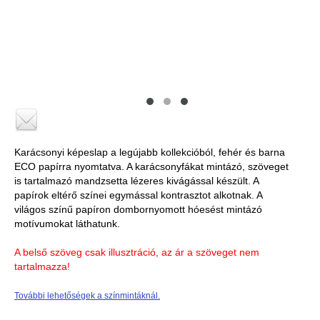
Karácsonyi képeslap a legújabb kollekcióból, fehér és barna
ECO papírra nyomtatva. A karácsonyfákat mintázó, szöveget
is tartalmazó mandzsetta lézeres kivágással készült. A
papírok eltérő színei egymással kontrasztot alkotnak. A
világos színű papíron dombornyomott hóesést mintázó
motívumokat láthatunk.
A belső szöveg csak illusztráció, az ár a szöveget nem
tartalmazza!
További lehetőségek a színmintáknál.