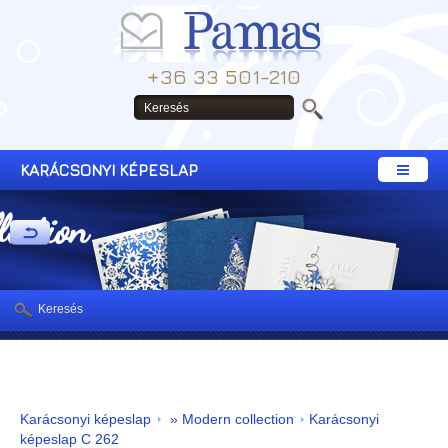
+36 33 501-210
KARÁCSONYI KÉPESLAP
lection
Keresés
Karácsonyi képeslap
» Modern collection
Karácsonyi
képeslap C 262