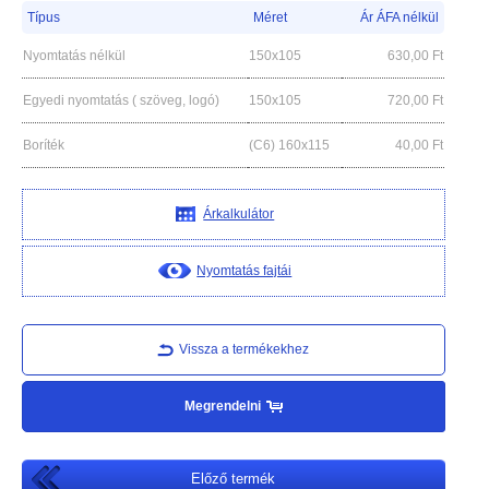
Típus
Méret
Ár ÁFA nélkül
Nyomtatás nélkül
150x105
630,00
Ft
Egyedi nyomtatás ( szöveg, logó)
150x105
720,00
Ft
Boríték
(C6) 160x115
40,00
Ft
Árkalkulátor
Nyomtatás fajtái
Vissza a termékekhez
Megrendelni
Előző termék