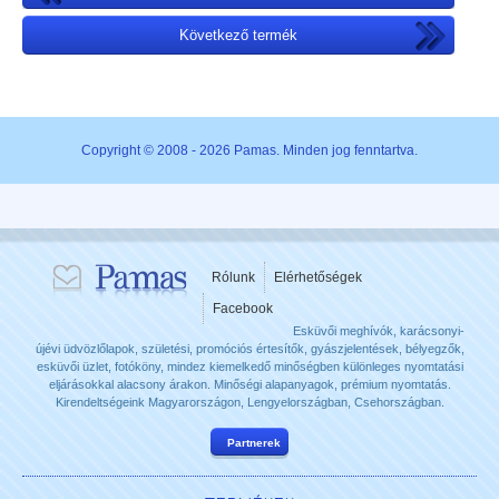
Következő termék
Copyright © 2008 - 2026 Pamas. Minden jog fenntartva.
Rólunk
Elérhetőségek
Facebook
Esküvői meghívók, karácsonyi-
újévi üdvözlőlapok, születési, promóciós értesítők, gyászjelentések, bélyegzők,
esküvői üzlet, fotóköny, mindez kiemelkedő minőségben különleges nyomtatási
eljárásokkal alacsony árakon. Minőségi alapanyagok, prémium nyomtatás.
Kirendeltségeink Magyarországon, Lengyelországban, Csehországban.
Partnerek