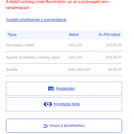
A belső szöveg csak illusztráció, az ár a szöveget nem
tartalmazza!
További lehetőségek a színmintáknál.
Típus
Méret
Ár ÁFA nélkül
Nyomtatás nélkül
135x135
520,00
Ft
Egyedi nyomtatás ( szöveg, logó)
135x135
630,00
Ft
Boríték
(D8) 140x140
80,00
Ft
Árkalkulátor
Nyomtatás fajtái
Vissza a termékekhez