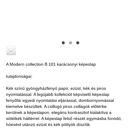
A Modern collection B 101 karácsonyi képeslap
tulajdonságai:
Kék színű gyöngyházfényű papír, ezüst, kék és piros
nyomtatással. A legújabb kollekciót képviselő képeslap
fenyőfái egyedi nyomtatási eljárással, dombornyomással
kiemelve készültek. A csillogó piros csillagok előtérbe
kerülnek a képeslapon, elegáns kontrasztot kialakítva a
sötétkék háttérrel. A képeslap felső részét egymásba fonódó,
hóesést utánzó ezüst és kék pöttyök díszítik.