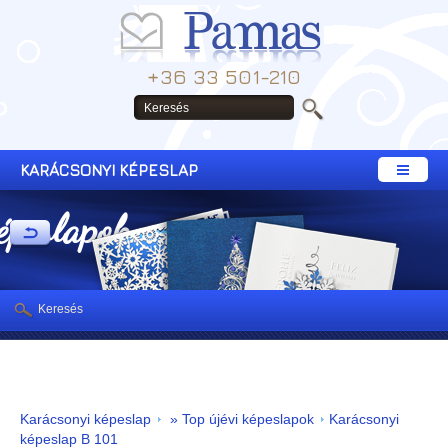
+36 33 501-210
KARÁCSONYI KÉPESLAP
képeslapok
Keresés
Karácsonyi képeslap
» Top újévi képeslapok
Karácsonyi
képeslap B 101