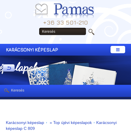
+36 33 501-210
KARÁCSONYI KÉPESLAP
képeslapok
Keresés
Karácsonyi képeslap
» Top újévi képeslapok
Karácsonyi
képeslap C 809