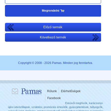
Megrendelni
Előző termék
Következő termék
Copyright © 2008 - 2026 Pamas. Minden jog fenntartva.
Rólunk
Elérhetőségek
Facebook
Esküvői meghívók, karácsonyi-
újévi üdvözlőlapok, születési, promóciós értesítők, gyászjelentések, bélyegzők,