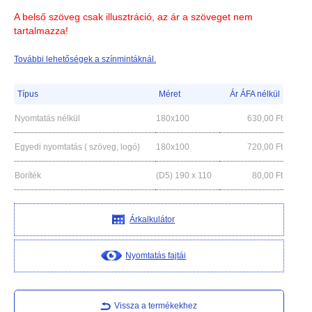
A belső szöveg csak illusztráció, az ár a szöveget nem
tartalmazza!
További lehetőségek a színmintáknál.
Típus
Méret
Ár ÁFA nélkül
Nyomtatás nélkül
180x100
630,00
Ft
Egyedi nyomtatás ( szöveg, logó)
180x100
720,00
Ft
Boríték
(D5) 190 x 110
80,00
Ft
Árkalkulátor
Nyomtatás fajtái
Vissza a termékekhez