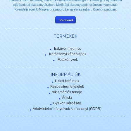
esküvői üzlet, fotóköny, mindez kiemelkedő minőségben különleges nyomtatási
eljárásokkal alacsony árakon. Minőségi alapanyagok, prémium nyomtatás.
Kirendeltségeink Magyarországon, Lengyelországban, Csehországban.
Partnerek
TERMÉKEK
Esküvői meghívó
Karácsonyi képeslapok
Fotókönyvek
INFORMÁCIÓK
Üzleti feltételek
Kézbesítési feltételek
reklamációs rendje
Árlista
Gyakori kérdések
Adatvédelmi irányelvek karácsonyi (GDPR)