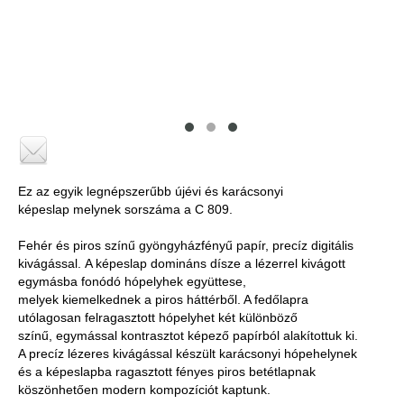
Ez az egyik legnépszerűbb újévi és karácsonyi
képeslap melynek sorszáma a C 809.
Fehér és piros színű gyöngyházfényű papír, precíz digitális
kivágással. A képeslap domináns dísze a lézerrel kivágott
egymásba fonódó hópelyhek együttese,
melyek kiemelkednek a piros háttérből. A fedőlapra
utólagosan felragasztott hópelyhet két különböző
színű, egymással kontrasztot képező papírból alakítottuk ki.
A precíz lézeres kivágással készült karácsonyi hópehelynek
és a képeslapba ragasztott fényes piros betétlapnak
köszönhetően modern kompozíciót kaptunk.