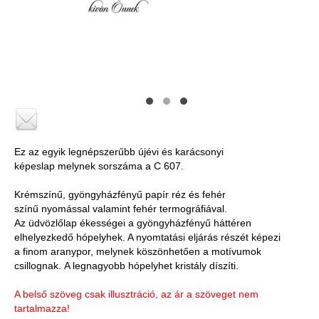
Ez az egyik legnépszerűbb újévi és karácsonyi
képeslap melynek sorszáma a C 607.
Krémszínű, gyöngyházfényű papír réz és fehér
színű nyomással valamint fehér termográfiával.
Az üdvözlőlap ékességei a gyöngyházfényű háttéren
elhelyezkedő hópelyhek. A nyomtatási eljárás részét képezi
a finom aranypor, melynek köszönhetően a motívumok
csillognak. A legnagyobb hópelyhet kristály díszíti.
A belső szöveg csak illusztráció, az ár a szöveget nem
tartalmazza!