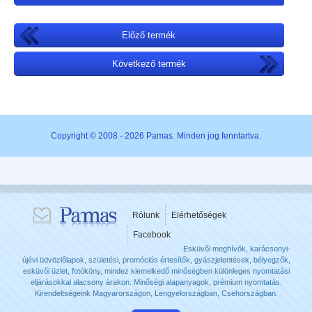
Előző termék
Következő termék
Copyright © 2008 - 2026 Pamas. Minden jog fenntartva.
Rólunk
Elérhetőségek
Facebook
Esküvői meghívók, karácsonyi-
újévi üdvözlőlapok, születési, promóciós értesítők, gyászjelentések, bélyegzők,
esküvői üzlet, fotóköny, mindez kiemelkedő minőségben különleges nyomtatási
eljárásokkal alacsony árakon. Minőségi alapanyagok, prémium nyomtatás.
Kirendeltségeink Magyarországon, Lengyelországban, Csehországban.