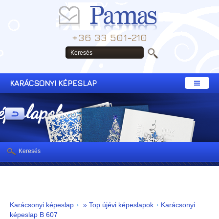
+36 33 501-210
KARÁCSONYI KÉPESLAP
képeslapok
Keresés
Karácsonyi képeslap
» Top újévi képeslapok
Karácsonyi
képeslap B 607