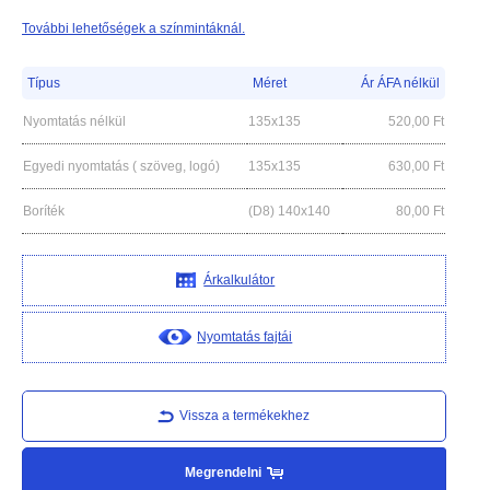
További lehetőségek a színmintáknál.
Típus
Méret
Ár ÁFA nélkül
Nyomtatás nélkül
135x135
520,00
Ft
Egyedi nyomtatás ( szöveg, logó)
135x135
630,00
Ft
Boríték
(D8) 140x140
80,00
Ft
Árkalkulátor
Nyomtatás fajtái
Vissza a termékekhez
Megrendelni