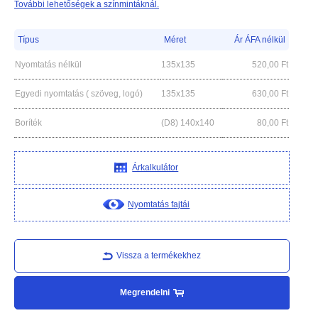
További lehetőségek a színmintáknál.
Típus
Méret
Ár ÁFA nélkül
Nyomtatás nélkül
135x135
520,00
Ft
Egyedi nyomtatás ( szöveg, logó)
135x135
630,00
Ft
Boríték
(D8) 140x140
80,00
Ft
Árkalkulátor
Nyomtatás fajtái
Vissza a termékekhez
Megrendelni