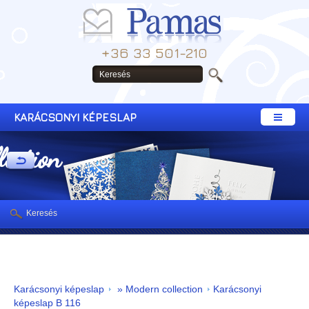
+36 33 501-210
KARÁCSONYI KÉPESLAP
lection
Keresés
Karácsonyi képeslap
» Modern collection
Karácsonyi
képeslap B 116