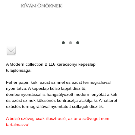
A Modern collection B 116 karácsonyi képeslap
tulajdonságai:
Fehér papír, kék, ezüst színnel és ezüst termográfiával
nyomtatva. A képeslap külső lapját díszítő,
dombornyomással is hangsúlyozott modern fenyőfát a kék
és ezüst színek kölcsönös kontrasztja alakítja ki. A hátteret
ezüstös termográfiával nyomtatott csillagok díszítik.
A belső szöveg csak illusztráció, az ár a szöveget nem
tartalmazza!