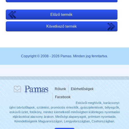
Előző termék
Következő termék
Copyright © 2008 - 2026 Pamas. Minden jog fenntartva.
Rólunk
Elérhetőségek
Facebook
Esküvői meghívók, karácsonyi-
újévi üdvözlőlapok, születési, promóciós értesítők, gyászjelentések, bélyegzők,
esküvői üzlet, fotóköny, mindez kiemelkedő minőségben különleges nyomtatási
eljárásokkal alacsony árakon. Minőségi alapanyagok, prémium nyomtatás.
Kirendeltségeink Magyarországon, Lengyelországban, Csehországban.