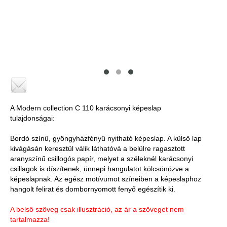
A Modern collection C 110 karácsonyi képeslap
tulajdonságai:
Bordó színű, gyöngyházfényű nyitható képeslap. A külső lap
kivágásán keresztül válik láthatóvá a belülre ragasztott
aranyszínű csillogós papír, melyet a széleknél karácsonyi
csillagok is díszítenek, ünnepi hangulatot kölcsönözve a
képeslapnak. Az egész motívumot színeiben a képeslaphoz
hangolt felirat és dombornyomott fenyő egészítik ki.
A belső szöveg csak illusztráció, az ár a szöveget nem
tartalmazza!