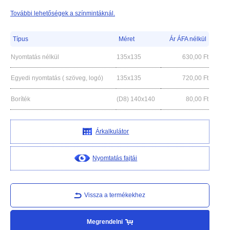
További lehetőségek a színmintáknál.
Típus
Méret
Ár ÁFA nélkül
Nyomtatás nélkül
135x135
630,00
Ft
Egyedi nyomtatás ( szöveg, logó)
135x135
720,00
Ft
Boríték
(D8) 140x140
80,00
Ft
Árkalkulátor
Nyomtatás fajtái
Vissza a termékekhez
Megrendelni