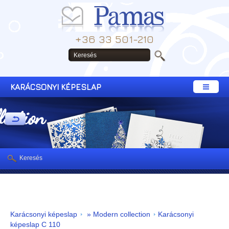
+36 33 501-210
KARÁCSONYI KÉPESLAP
lection
Keresés
Karácsonyi képeslap
» Modern collection
Karácsonyi
képeslap C 110