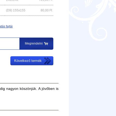
(D9) 155x155
80,00
Ft
tás fajtái
Megrendelni
Következő termék
edig nagyon köszönjük. A jövőben is