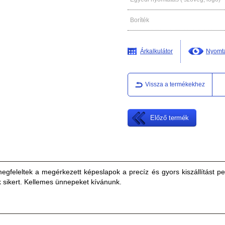
Boríték
Árkalkulátor
Nyomta
Vissza a termékekhez
Előző termék
gfeleltek a megérkezett képeslapok a precíz és gyors kiszállítást p
k sikert. Kellemes ünnepeket kívánunk.