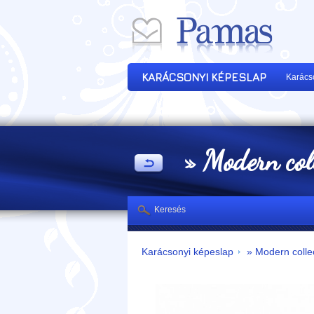
KARÁCSONYI KÉPESLAP
Karács
» Modern col
Keresés
Karácsonyi képeslap
» Modern colle