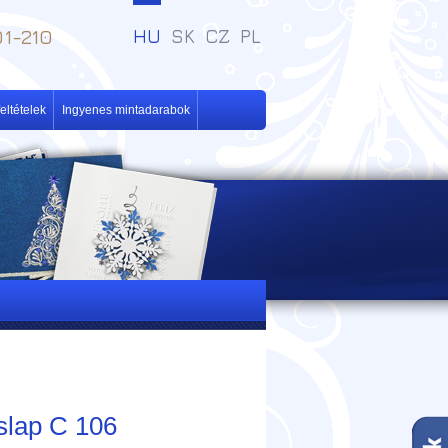
1-210
HU
SK
CZ
PL
eltételek
Ingyenes mintadarabok
slap C 106