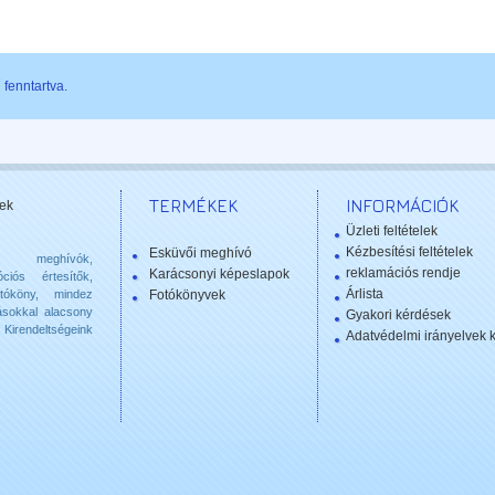
fenntartva.
TERMÉKEK
INFORMÁCIÓK
ek
Üzleti feltételek
Kézbesítési feltételek
Esküvői meghívó
 meghívók,
reklamációs rendje
Karácsonyi képeslapok
ciós értesítők,
Árlista
otóköny, mindez
Fotókönyvek
ásokkal alacsony
Gyakori kérdések
Kirendeltségeink
Adatvédelmi irányelvek