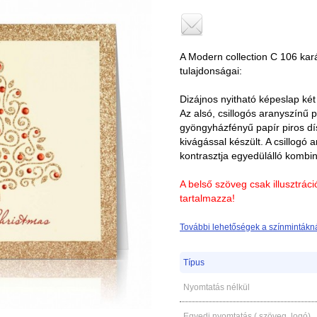
A Modern collection C 106 ka
tulajdonságai:
Dizájnos nyitható képeslap két 
Az alsó, csillogós aranyszínű 
gyöngyházfényű papír piros dís
kivágással készült. A csillogó
kontrasztja egyedülálló kombin
A belső szöveg csak illusztrác
tartalmazza!
További lehetőségek a színmintákná
Típus
Nyomtatás nélkül
Egyedi nyomtatás ( szöveg, logó)