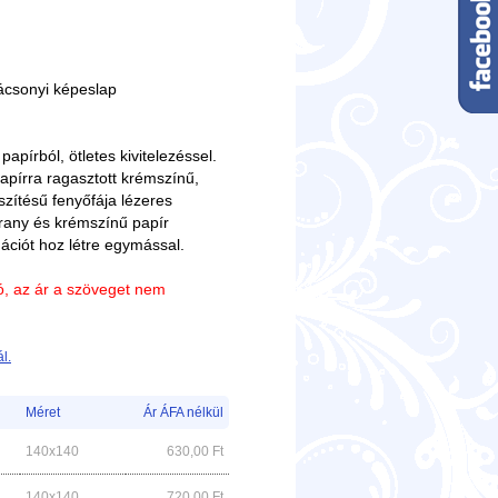
rácsonyi képeslap
papírból, ötletes kivitelezéssel.
papírra ragasztott krémszínű,
zítésű fenyőfája lézeres
 arany és krémszínű papír
ációt hoz létre egymással.
ió, az ár a szöveget nem
l.
Méret
Ár ÁFA nélkül
140x140
630,00
Ft
140x140
720,00
Ft