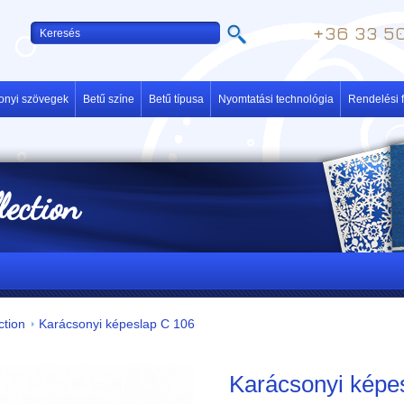
+36 33 50
onyi szövegek
Betű színe
Betű típusa
Nyomtatási technológia
Rendelési f
lection
ction
Karácsonyi képeslap C 106
Karácsonyi képe