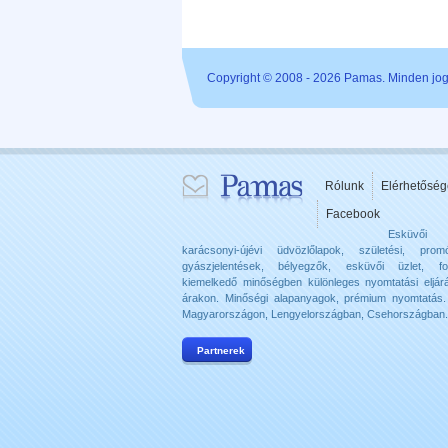
Copyright © 2008 - 2026 Pamas. Minden jog 
Rólunk
Elérhetőség
Facebook
Esküvői
karácsonyi-újévi üdvözlőlapok, születési, promó
gyászjelentések, bélyegzők, esküvői üzlet, f
kiemelkedő minőségben különleges nyomtatási eljár
árakon. Minőségi alapanyagok, prémium nyomtatás. 
Magyarországon, Lengyelországban, Csehországban.
Partnerek