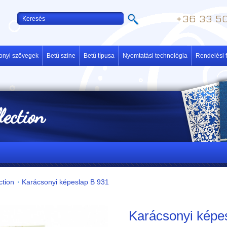
+36 33 50
onyi szövegek
Betű színe
Betű típusa
Nyomtatási technológia
Rendelési f
lection
ction
Karácsonyi képeslap B 931
Karácsonyi képe