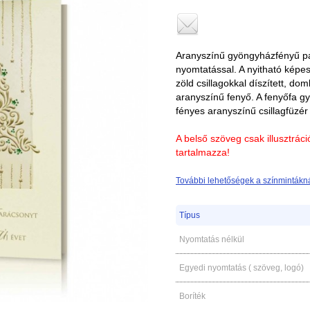
Aranyszínű gyöngyházfényű pap
nyomtatással. A nyitható képe
zöld csillagokkal díszített, d
aranyszínű fenyő. A fenyőfa g
fényes aranyszínű csillagfüzér i
A belső szöveg csak illusztrác
tartalmazza!
További lehetőségek a színmintákná
Típus
Nyomtatás nélkül
Egyedi nyomtatás ( szöveg, logó)
Boríték