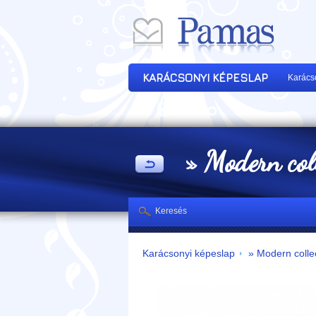
KARÁCSONYI KÉPESLAP
Karács
» Modern col
Keresés
Karácsonyi képeslap
» Modern colle