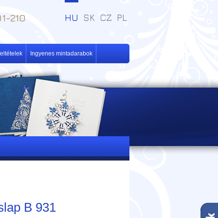
1-210
HU
SK
CZ
PL
eltételek
Ingyenes mintadarabok
slap B 931