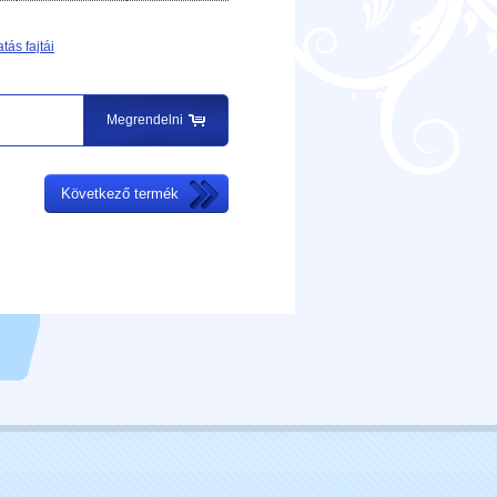
tás fajtái
Megrendelni
Következő termék