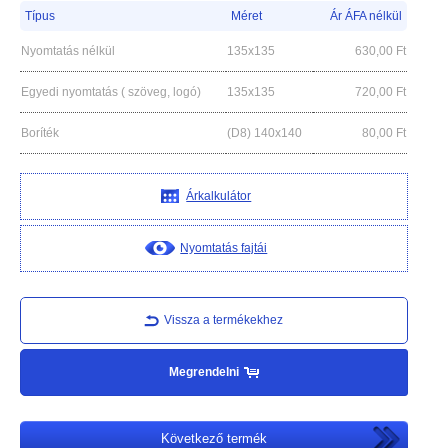
Típus
Méret
Ár ÁFA nélkül
Nyomtatás nélkül
135x135
630,00
Ft
Egyedi nyomtatás ( szöveg, logó)
135x135
720,00
Ft
Boríték
(D8) 140x140
80,00
Ft
Árkalkulátor
Nyomtatás fajtái
Vissza a termékekhez
Megrendelni
Következő termék