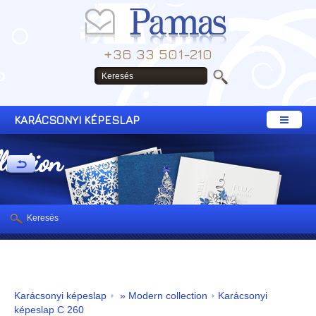
+36 33 501-210
KARÁCSONYI KÉPESLAP
lection
Keresés
Karácsonyi képeslap
» Modern collection
Karácsonyi
képeslap C 260