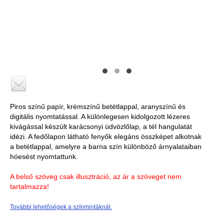
Piros színű papír, krémszínű betétlappal, aranyszínű és
digitális nyomtatással. A különlegesen kidolgozott lézeres
kivágással készült karácsonyi üdvözlőlap, a tél hangulatát
idézi. A fedőlapon látható fenyők elegáns összképet alkotnak
a betétlappal, amelyre a barna szín különböző árnyalataiban
hóesést nyomtattunk.
A belső szöveg csak illusztráció, az ár a szöveget nem
tartalmazza!
További lehetőségek a színmintáknál.