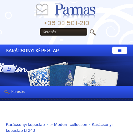
+36 33 501-210
KARÁCSONYI KÉPESLAP
lection
Keresés
Karácsonyi képeslap
» Modern collection
Karácsonyi
képeslap B 243