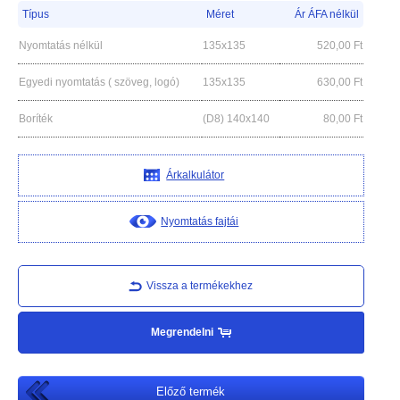
Típus
Méret
Ár ÁFA nélkül
Nyomtatás nélkül
135x135
520,00
Ft
Egyedi nyomtatás ( szöveg, logó)
135x135
630,00
Ft
Boríték
(D8) 140x140
80,00
Ft
Árkalkulátor
Nyomtatás fajtái
Vissza a termékekhez
Megrendelni
Előző termék