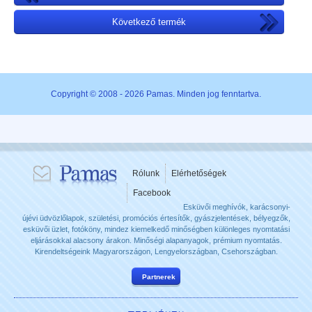
Következő termék
Copyright © 2008 - 2026 Pamas. Minden jog fenntartva.
Rólunk
Elérhetőségek
Facebook
Esküvői meghívók, karácsonyi-
újévi üdvözlőlapok, születési, promóciós értesítők, gyászjelentések, bélyegzők,
esküvői üzlet, fotóköny, mindez kiemelkedő minőségben különleges nyomtatási
eljárásokkal alacsony árakon. Minőségi alapanyagok, prémium nyomtatás.
Kirendeltségeink Magyarországon, Lengyelországban, Csehországban.
Partnerek