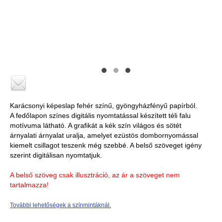
Karácsonyi képeslap fehér színű, gyöngyházfényű papírból.
A fedőlapon színes digitális nyomtatással készített téli falu
motívuma látható. A grafikát a kék szín világos és sötét
árnyalati árnyalat uralja, amelyet ezüstös dombornyomással
kiemelt csillagot teszenk még szebbé. A belső szöveget igény
szerint digitálisan nyomtatjuk.
A belső szöveg csak illusztráció, az ár a szöveget nem
tartalmazza!
További lehetőségek a színmintáknál.