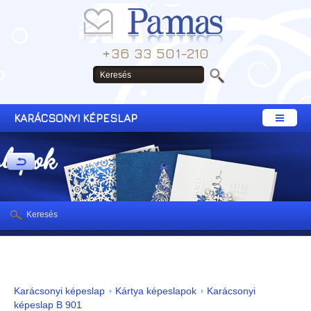
+36 33 501-210
KARÁCSONYI KÉPESLAP
slapok
Keresés
Karácsonyi képeslap
Kártya képeslapok
Karácsonyi
képeslap B 901