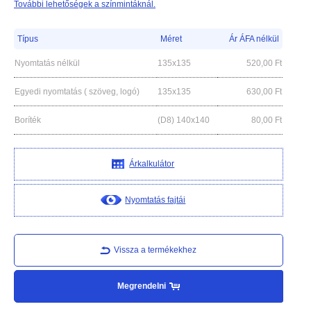
További lehetőségek a színmintáknál.
Típus
Méret
Ár ÁFA nélkül
Nyomtatás nélkül
135x135
520,00
Ft
Egyedi nyomtatás ( szöveg, logó)
135x135
630,00
Ft
Boríték
(D8) 140x140
80,00
Ft
Árkalkulátor
Nyomtatás fajtái
Vissza a termékekhez
Megrendelni