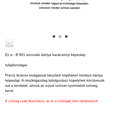
Ez a - B 901 sorozatú kártya karácsonyi képeslap
tulajdonságai:
Precíz lézeres kivágással készített hópihéket mintázó kártya
képeslap. A részletgazdag kidolgozású hópelyhek körülveszik
azt a területet, ahová az ezüst színnel nyomtatott szöveg
kerül.
A szöveg csak illusztráció, az ár a szöveget nem tartalmazza!