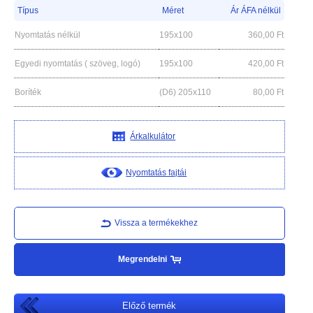
Típus
Méret
Ár ÁFA nélkül
Nyomtatás nélkül
195x100
360,00
Ft
Egyedi nyomtatás ( szöveg, logó)
195x100
420,00
Ft
Boríték
(D6) 205x110
80,00
Ft
Árkalkulátor
Nyomtatás fajtái
Vissza a termékekhez
Megrendelni
Előző termék