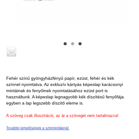
Fehér színű gyöngyházfényű papír, ezüst, fehér és kék
színnel nyomtatva. Az exkluzív kártyás képeslap karácsonyi
mintáinak és fenyőinek nyomtatásához ezüst port is
használtunk. A képeslap legnagyobb kék díszítésű fenyőfája
egyben a lap legszebb díszítő eleme is.
A szöveg csak illusztráció, az ár a szöveget nem tartalmazza!
További lehetőségek a színmintáknál.