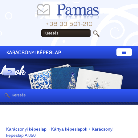
+36 33 501-210
KARÁCSONYI KÉPESLAP
slapok
Keresés
Karácsonyi képeslap
Kártya képeslapok
Karácsonyi
képeslap A 850