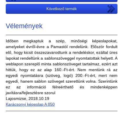
Következő termék
Vélemények
Időben megkaptuk a szép, minőségi képeslapokat,
amelyeket évről-évre a Pamastól rendelünk. Először fordult
elő, hogy kicsit összezavarodtunk a rendeléskor, ezáltal üres
lapokat rendeltünk a sablonszöveggel nyomtatottak helyett. A
weblapon szereplő minta sablonszöveget tartalmaz, ezért azt
hittük, hogy ez az alap 160.-Ft-ért. Nem mentünk rá az
egyedi nyomtatásra (szöveg, logó) 200.-Ft-ért, mert nem
egyedi, hanem sablon szöveget szerettünk volna. Szerintünk
ez az információ félreérthető és mindenképpen
javításra/fejlesztésre szorul
Lajosmizse, 2018.10.19
Karácsonyi képeslap A 850