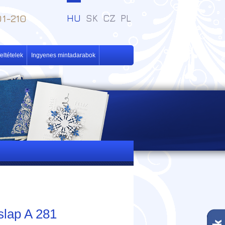
1-210
HU
SK
CZ
PL
eltételek
Ingyenes mintadarabok
slap A 281