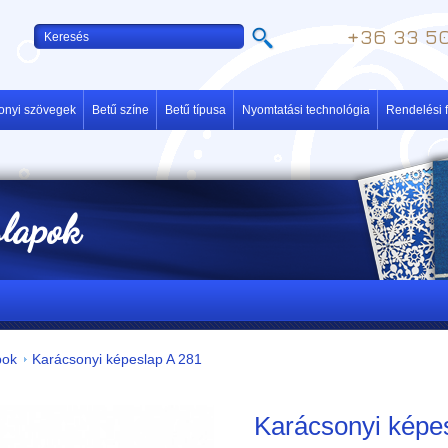
+36 33 50
onyi szövegek
Betű színe
Betű típusa
Nyomtatási technológia
Rendelési f
slapok
pok
Karácsonyi képeslap A 281
Karácsonyi képe