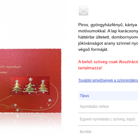
Piros, gyöngyházfényű, kártya
motívumokkal. A lap karácsonyi
háttérbe ültetett, dombornyomo
jókívánságot arany színnel nyom
végső formáját.
A belső szöveg csak illusztrác
tartalmazza!
További lehetőségek a színmintákná
Típus
Nyomtatás nélkül
Egyedi nyomtatás ( szöveg, logó)
Boríték