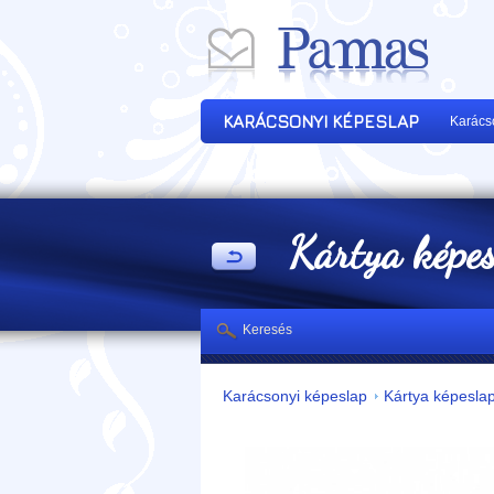
KARÁCSONYI KÉPESLAP
Karács
Kártya képe
Keresés
Karácsonyi képeslap
Kártya képesla