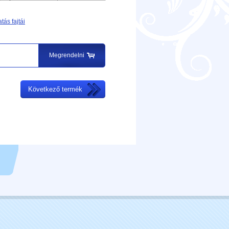
tás fajtái
Megrendelni
Következő termék