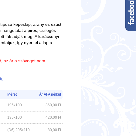
 típusú képeslap, arany és ezüst
 hangulatát a piros, csillogós
tt fák adják meg. A karácsonyi
tatjuk, így nyeri el a lap a
ió, az ár a szöveget nem
l.
Méret
Ár ÁFA nélkül
195x100
360,00
Ft
195x100
420,00
Ft
(D6) 205x110
80,00
Ft