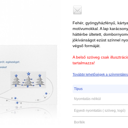
Fehér, gyöngyházfényű, kártya 
motívumokkal. A lap karácsonyi
háttérbe ültetett, dombornyomo
jókívánságot ezüst színnel nyom
végső formáját.
A belső szöveg csak illusztrác
tartalmazza!
További lehetőségek a színmintákná
Típus
Nyomtatás nélkül
Egyedi nyomtatás ( szöveg, logó)
Boríték