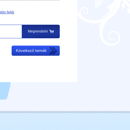
tás fajtái
Megrendelni
Következő termék