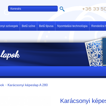
+36 33 50
onyi szövegek
Betű színe
Betű típusa
Nyomtatási technológia
Rendelési f
slapok
pok
Karácsonyi képeslap A 280
Karácsonyi képe