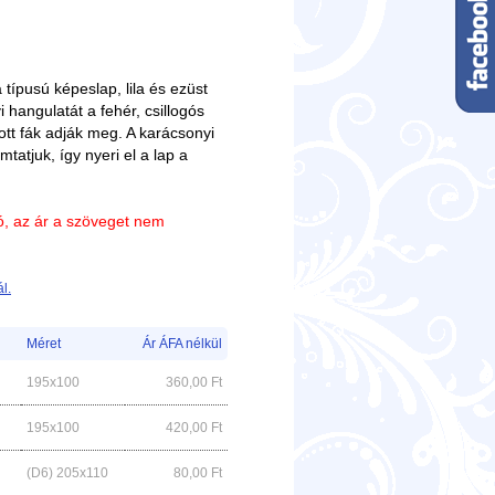
típusú képeslap, lila és ezüst
 hangulatát a fehér, csillogós
tt fák adják meg. A karácsonyi
tatjuk, így nyeri el a lap a
ió, az ár a szöveget nem
l.
Méret
Ár ÁFA nélkül
195x100
360,00
Ft
195x100
420,00
Ft
(D6) 205x110
80,00
Ft