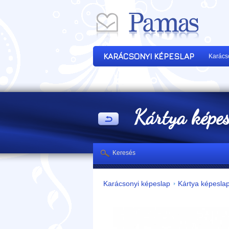
KARÁCSONYI KÉPESLAP
Karács
Kártya képe
Keresés
Karácsonyi képeslap
Kártya képesla