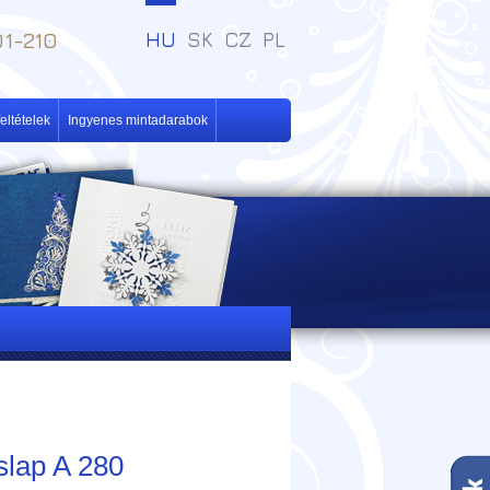
1-210
HU
SK
CZ
PL
eltételek
Ingyenes mintadarabok
slap A 280