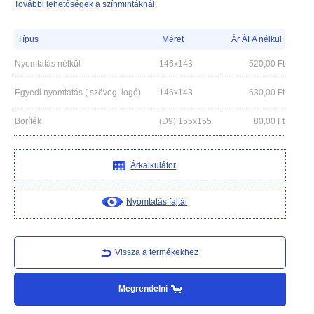
További lehetőségek a színmintáknál.
Típus
Méret
Ár ÁFA nélkül
Nyomtatás nélkül
146x143
520,00
Ft
Egyedi nyomtatás ( szöveg, logó)
146x143
630,00
Ft
Boríték
(D9) 155x155
80,00
Ft
Árkalkulátor
Nyomtatás fajtái
Vissza a termékekhez
Megrendelni