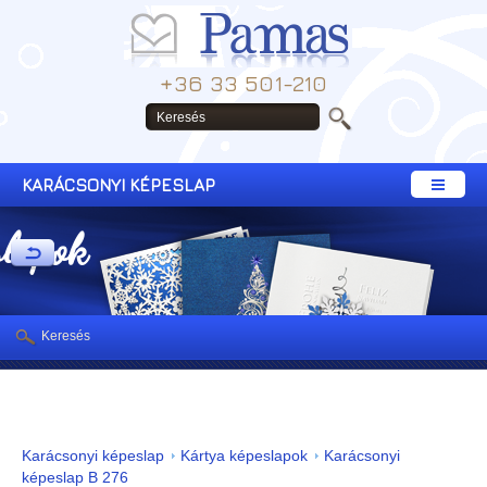
+36 33 501-210
KARÁCSONYI KÉPESLAP
slapok
Keresés
Karácsonyi képeslap
Kártya képeslapok
Karácsonyi
képeslap B 276