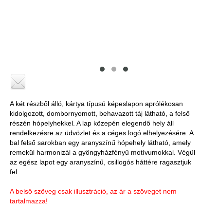
A két részből álló, kártya típusú képeslapon aprólékosan
kidolgozott, dombornyomott, behavazott táj látható, a felső
részén hópelyhekkel. A lap közepén elegendő hely áll
rendelkezésre az üdvözlet és a céges logó elhelyezésére. A
bal felső sarokban egy aranyszínű hópehely látható, amely
remekül harmonizál a gyöngyházfényű motívumokkal. Végül
az egész lapot egy aranyszínű, csillogós háttére ragasztjuk
fel.
A belső szöveg csak illusztráció, az ár a szöveget nem
tartalmazza!