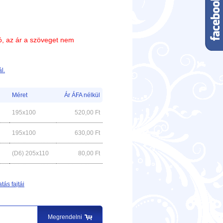
ió, az ár a szöveget nem
l.
Méret
Ár ÁFA nélkül
195x100
520,00
Ft
195x100
630,00
Ft
(D6) 205x110
80,00
Ft
tás fajtái
Megrendelni