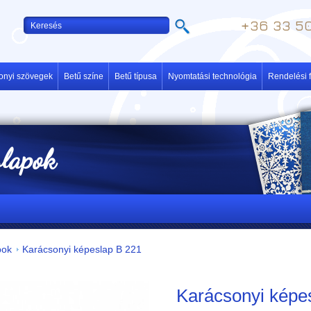
+36 33 50
onyi szövegek
Betű színe
Betű típusa
Nyomtatási technológia
Rendelési f
slapok
pok
Karácsonyi képeslap B 221
Karácsonyi képe