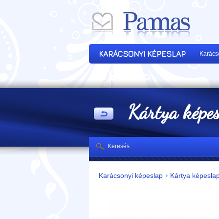
KARÁCSONYI KÉPESLAP
Karács
Kártya képe
Keresés
Karácsonyi képeslap
Kártya képesla