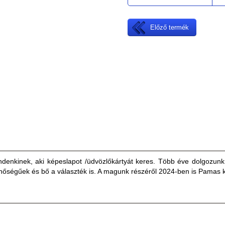
Előző termék
denkinek, aki képeslapot /üdvözlőkártyát keres. Több éve dolgozun
inőségűek és bő a választék is. A magunk részéről 2024-ben is Pamas k