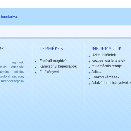
fenntartva.
TERMÉKEK
INFORMÁCIÓK
ek
Üzleti feltételek
Kézbesítési feltételek
Esküvői meghívó
 meghívók,
reklamációs rendje
Karácsonyi képeslapok
ciós értesítők,
Árlista
otóköny, mindez
Fotókönyvek
ásokkal alacsony
Gyakori kérdések
Kirendeltségeink
Adatvédelmi irányelvek