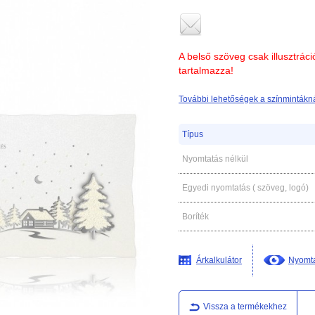
A belső szöveg csak illusztrác
tartalmazza!
További lehetőségek a színmintákná
Típus
Nyomtatás nélkül
Egyedi nyomtatás ( szöveg, logó)
Boríték
Árkalkulátor
Nyomta
Vissza a termékekhez