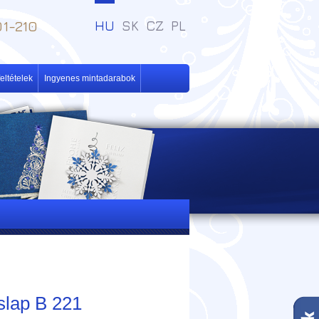
1-210
HU
SK
CZ
PL
eltételek
Ingyenes mintadarabok
slap B 221