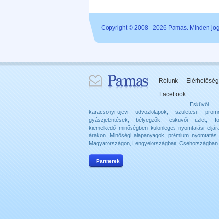
Copyright © 2008 - 2026 Pamas. Minden jog 
Rólunk
Elérhetőség
Facebook
Esküvői
karácsonyi-újévi üdvözlőlapok, születési, promó
gyászjelentések, bélyegzők, esküvői üzlet, f
kiemelkedő minőségben különleges nyomtatási eljár
árakon. Minőségi alapanyagok, prémium nyomtatás. 
Magyarországon, Lengyelországban, Csehországban.
Partnerek