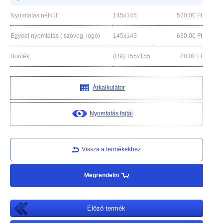
Nyomtatás nélkül
145x145
520,00
Ft
Egyedi nyomtatás ( szöveg, logó)
145x145
630,00
Ft
Boríték
(D9) 155x155
80,00
Ft
Árkalkulátor
Nyomtatás fajtái
Vissza a termékekhez
Megrendelni
Előző termék