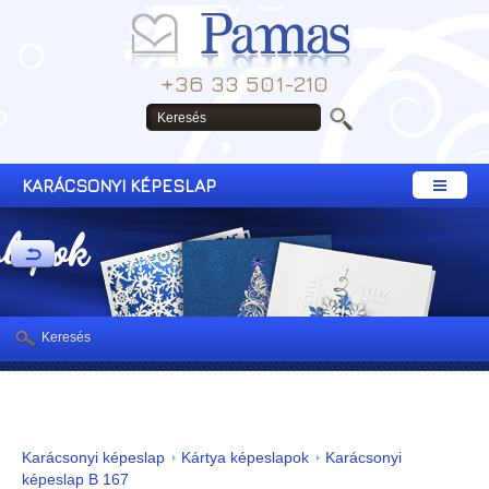
+36 33 501-210
KARÁCSONYI KÉPESLAP
slapok
Keresés
Karácsonyi képeslap
Kártya képeslapok
Karácsonyi
képeslap B 167