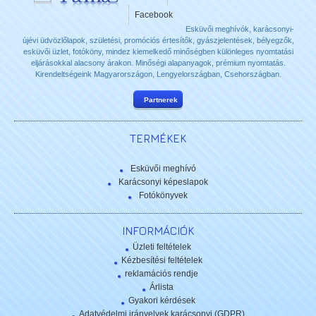
Facebook
Esküvői meghívók, karácsonyi-
újévi üdvözlőlapok, születési, promóciós értesítők, gyászjelentések, bélyegzők,
esküvői üzlet, fotóköny, mindez kiemelkedő minőségben különleges nyomtatási
eljárásokkal alacsony árakon. Minőségi alapanyagok, prémium nyomtatás.
Kirendeltségeink Magyarországon, Lengyelországban, Csehországban.
Partnerek
TERMÉKEK
Esküvői meghívó
Karácsonyi képeslapok
Fotókönyvek
INFORMÁCIÓK
Üzleti feltételek
Kézbesítési feltételek
reklamációs rendje
Árlista
Gyakori kérdések
Adatvédelmi irányelvek karácsonyi (GDPR)