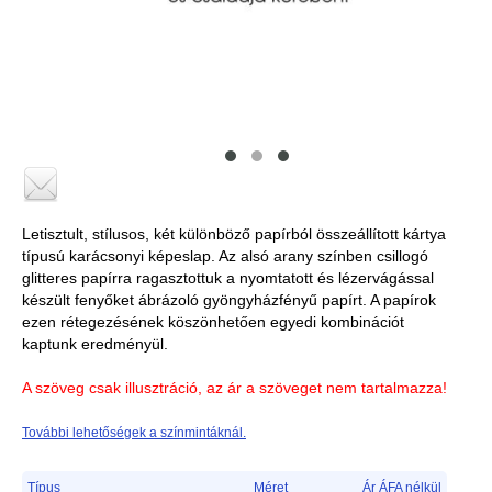
Letisztult, stílusos, két különböző papírból összeállított kártya
típusú karácsonyi képeslap. Az alsó arany színben csillogó
glitteres papírra ragasztottuk a nyomtatott és lézervágással
készült fenyőket ábrázoló gyöngyházfényű papírt. A papírok
ezen rétegezésének köszönhetően egyedi kombinációt
kaptunk eredményül.
A szöveg csak illusztráció, az ár a szöveget nem tartalmazza!
További lehetőségek a színmintáknál.
Típus
Méret
Ár ÁFA nélkül