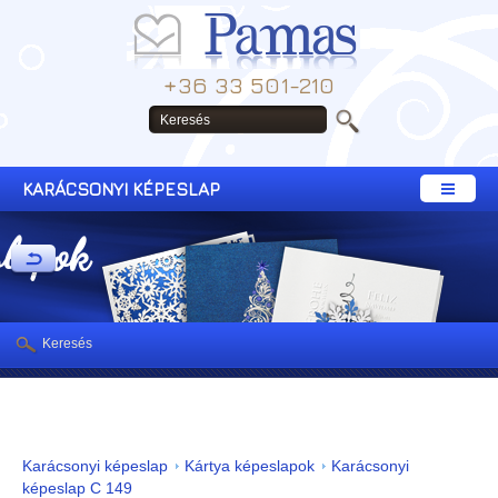
+36 33 501-210
KARÁCSONYI KÉPESLAP
slapok
Keresés
Karácsonyi képeslap
Kártya képeslapok
Karácsonyi
képeslap C 149