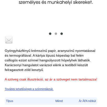
Gyöngyházfényű krémszínű papír, aranyszínű nyomtatással
és termográfiával. A kártya típusú képeslap bal felén
csillogós ezüst színnel hangsúlyozott hópelyhek láthatók.
Karácsonyi hangulatot varázsol elénk a textilből készült
felragasztott zöld kesztyű.
A szöveg csak illusztráció, az ár a szöveget nem tartalmazza!
További lehetőségek a színmintáknál.
Típus
Méret
Ár ÁFA nélkül