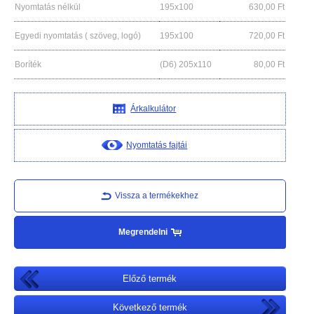
Nyomtatás nélkül
195x100
630,00
Ft
Egyedi nyomtatás ( szöveg, logó)
195x100
720,00
Ft
Boríték
(D6) 205x110
80,00
Ft
Árkalkulátor
Nyomtatás fajtái
Vissza a termékekhez
Megrendelni
Előző termék
Következő termék