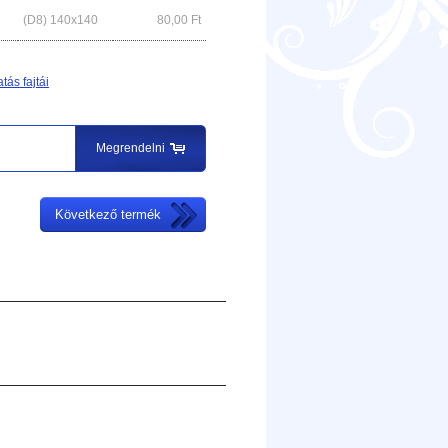
(D8) 140x140
80,00
Ft
tás fajtái
Megrendelni
Következő termék