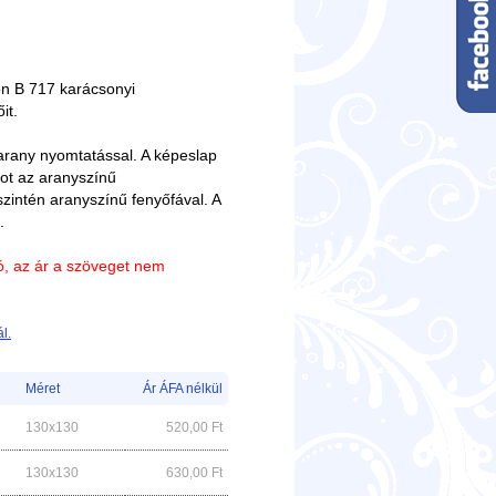
on B 717 karácsonyi
it.
arany nyomtatással. A képeslap
kot az aranyszínű
zintén aranyszínű fenyőfával. A
.
ió, az ár a szöveget nem
l.
Méret
Ár ÁFA nélkül
130x130
520,00
Ft
130x130
630,00
Ft