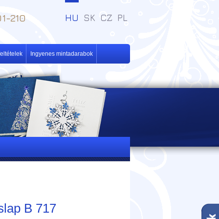
1-210
HU
SK
CZ
PL
eltételek
Ingyenes mintadarabok
slap B 717