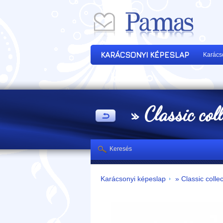
KARÁCSONYI KÉPESLAP
Karács
» Classic col
Keresés
Karácsonyi képeslap
» Classic collec