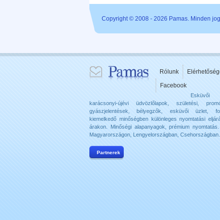
Copyright © 2008 - 2026 Pamas. Minden jog 
Rólunk
Elérhetőség
Facebook
Esküvői
karácsonyi-újévi üdvözlőlapok, születési, promó
gyászjelentések, bélyegzők, esküvői üzlet, f
kiemelkedő minőségben különleges nyomtatási eljár
árakon. Minőségi alapanyagok, prémium nyomtatás. 
Magyarországon, Lengyelországban, Csehországban.
Partnerek