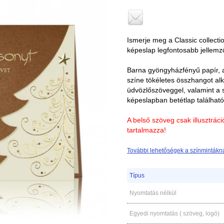
Ismerje meg a Classic collecti
képeslap legfontosabb jellemző
Barna gyöngyházfényű papír, 
színe tökéletes összhangot al
üdvözlőszöveggel, valamint a s
képeslapban betétlap található
A belső szöveg csak illusztrác
tartalmazza!
További lehetőségek a színmintákná
Típus
Nyomtatás nélkül
Egyedi nyomtatás ( szöveg, logó)