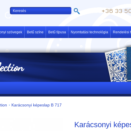
+36 33 50
onyi szövegek
Betű színe
Betű típusa
Nyomtatási technológia
Rendelési f
lection
tion
Karácsonyi képeslap B 717
Karácsonyi képe