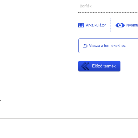
Boríték
Árkalkulátor
Nyomta
Vissza a termékekhez
Előző termék
.