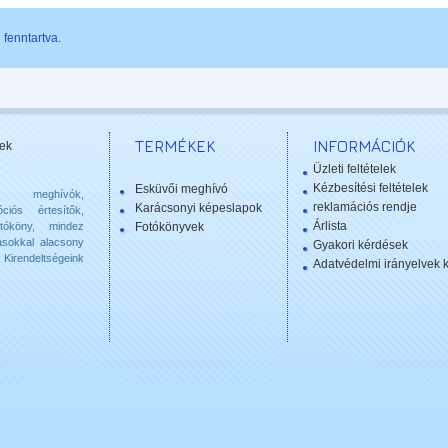
fenntartva.
TERMÉKEK
INFORMÁCIÓK
ek
Üzleti feltételek
Kézbesítési feltételek
Esküvői meghívó
 meghívók,
reklamációs rendje
Karácsonyi képeslapok
ciós értesítők,
Árlista
otóköny, mindez
Fotókönyvek
ásokkal alacsony
Gyakori kérdések
Kirendeltségeink
Adatvédelmi irányelvek