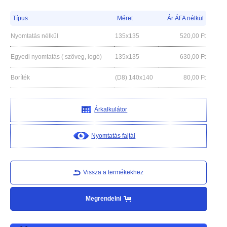
Típus
Méret
Ár ÁFA nélkül
Nyomtatás nélkül
135x135
520,00
Ft
Egyedi nyomtatás ( szöveg, logó)
135x135
630,00
Ft
Boríték
(D8) 140x140
80,00
Ft
Árkalkulátor
Nyomtatás fajtái
Vissza a termékekhez
Megrendelni