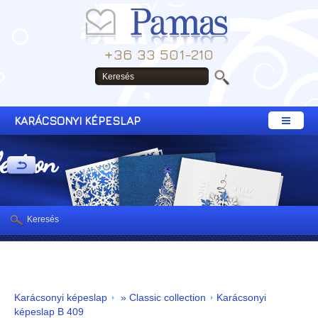
+36 33 501-210
KARÁCSONYI KÉPESLAP
lection
Keresés
Karácsonyi képeslap
» Classic collection
Karácsonyi
képeslap B 409