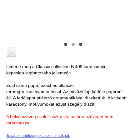
Ismerje meg a Classic collection B 409 karácsonyi
képeslap legfontosabb jellemzőit.
Zöld színű papír, ezüst és átlátszó
termografikus nyomtatással. Az üdvözlőlap kétféle papírból
áll. A fedőlapot átlátszó ornamentikával díszítettük. A kivágott
karácsonyi motívumokat ezüst szegély díszíti.
A belső szöveg csak illusztráció, az ár a szöveget nem
tartalmazza!
További lehetőségek a színmintáknál.