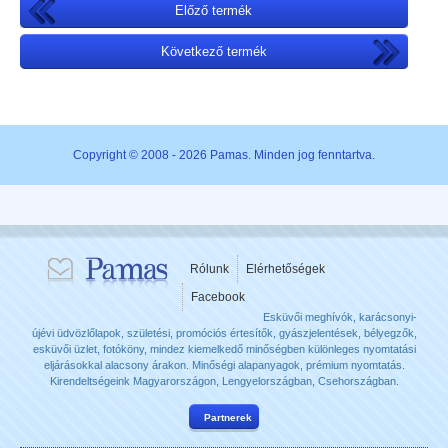
Előző termék
Következő termék
Copyright © 2008 - 2026 Pamas. Minden jog fenntartva.
Rólunk
Elérhetőségek
Facebook
Esküvői meghívók, karácsonyi-
újévi üdvözlőlapok, születési, promóciós értesítők, gyászjelentések, bélyegzők,
esküvői üzlet, fotóköny, mindez kiemelkedő minőségben különleges nyomtatási
eljárásokkal alacsony árakon. Minőségi alapanyagok, prémium nyomtatás.
Kirendeltségeink Magyarországon, Lengyelországban, Csehországban.
Partnerek