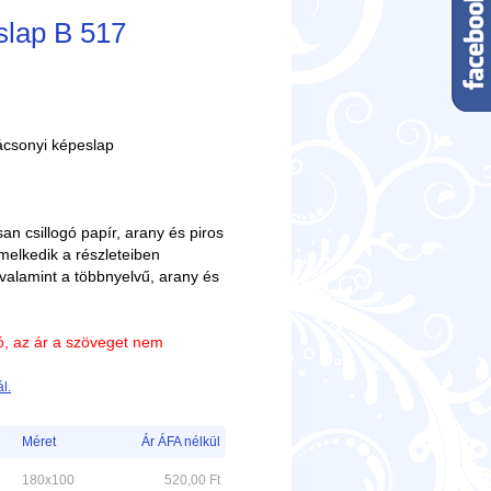
slap B 517
ácsonyi képeslap
an csillogó papír, arany és piros
melkedik a részleteiben
valamint a többnyelvű, arany és
ió, az ár a szöveget nem
l.
Méret
Ár ÁFA nélkül
180x100
520,00
Ft