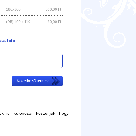
180x100
630,00
Ft
(D5) 190 x 110
80,00
Ft
tás fajtái
Következő termék
ek is. Különösen köszönjük, hogy