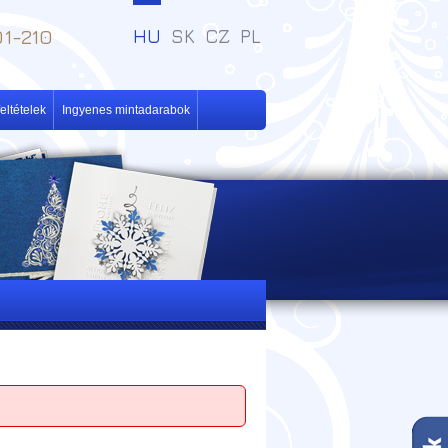
1-210
HU
SK
CZ
PL
eltételek
Ingyenes mintadarabok