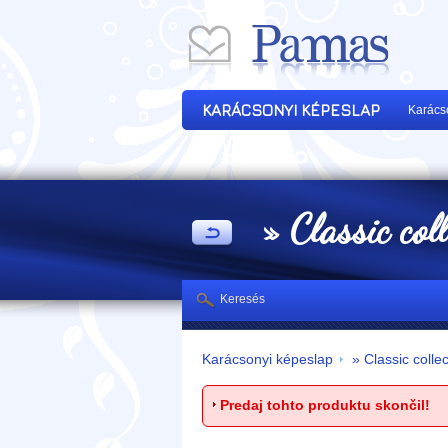
KARÁCSONYI KÉPESLAP
Karács
» Classic col
Keresés
Karácsonyi képeslap
» Classic collec
Predaj tohto produktu skončil!