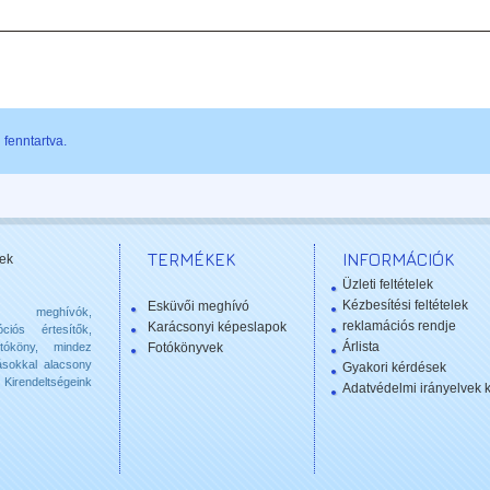
fenntartva.
TERMÉKEK
INFORMÁCIÓK
ek
Üzleti feltételek
Kézbesítési feltételek
Esküvői meghívó
 meghívók,
reklamációs rendje
Karácsonyi képeslapok
ciós értesítők,
Árlista
otóköny, mindez
Fotókönyvek
ásokkal alacsony
Gyakori kérdések
Kirendeltségeink
Adatvédelmi irányelvek