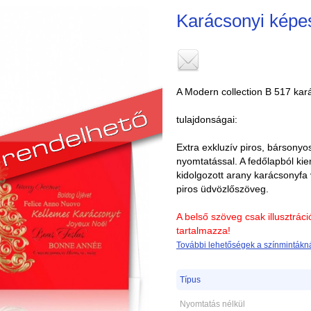
Karácsonyi képe
A Modern collection B 517 kar
tulajdonságai:
Extra exkluzív piros, bársonyos
nyomtatással. A fedőlapból kie
kidolgozott arany karácsonyfa 
piros üdvözlőszöveg.
A belső szöveg csak illusztrác
tartalmazza!
További lehetőségek a színmintákná
Típus
Nyomtatás nélkül