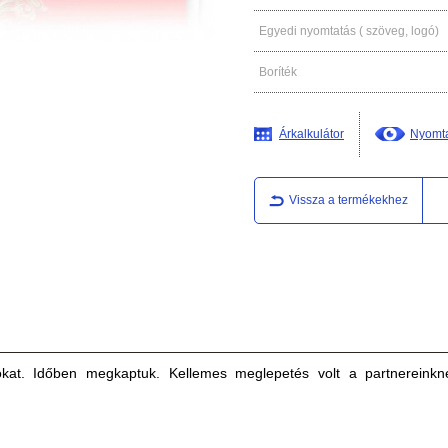
Egyedi nyomtatás ( szöveg, logó)
Boríték
Árkalkulátor
Nyomta
Vissza a termékekhez
kat. Időben megkaptuk. Kellemes meglepetés volt a partnereinkn