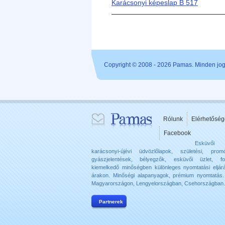
Karácsonyi képeslap B 517
Copyright © 2008 - 2026 Pamas. Minden jog 
Rólunk
Elérhetőség
Facebook
Esküvői
karácsonyi-újévi üdvözlőlapok, születési, promó
gyászjelentések, bélyegzők, esküvői üzlet, f
kiemelkedő minőségben különleges nyomtatási eljár
árakon. Minőségi alapanyagok, prémium nyomtatás. 
Magyarországon, Lengyelországban, Csehországban.
Partnerek