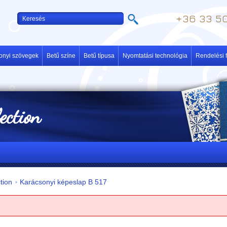
+36 33 50
onyi szövegek
Betű színe
Betű típusa
Nyomtatási technológia
Rendelési f
lection
tion
Karácsonyi képeslap B 517