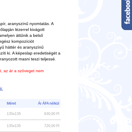
ír, aranyszínű nyomtatás. A
őlapján lézerrel kivágott
amelyen áttűnik a belső
 egész kompozíciót
ű háttér és aranyszínű
zíti ki. A képeslap eredetiségét a
aranyozott masni teszi teljessé.
ió, az ár a szöveget nem
l.
Méret
Ár ÁFA nélkül
135x135
630,00
Ft
135x135
720,00
Ft