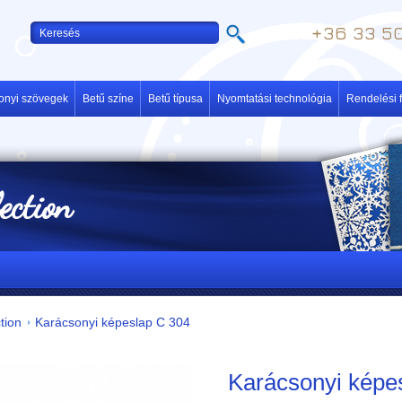
+36 33 50
onyi szövegek
Betű színe
Betű típusa
Nyomtatási technológia
Rendelési f
lection
tion
Karácsonyi képeslap C 304
Karácsonyi képe