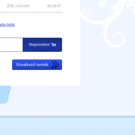
(D8) 140x140
80,00
Ft
tás fajtái
Megrendelni
Következő termék