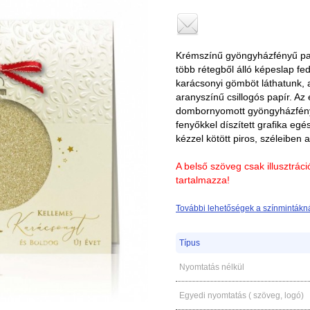
Krémszínű gyöngyházfényű pap
több rétegből álló képeslap fed
karácsonyi gömböt láthatunk, 
aranyszínű csillogós papír. Az
dombornyomott gyöngyházfény
fenyőkkel díszített grafika egés
kézzel kötött piros, széleiben 
A belső szöveg csak illusztrác
tartalmazza!
További lehetőségek a színmintákná
Típus
Nyomtatás nélkül
Egyedi nyomtatás ( szöveg, logó)