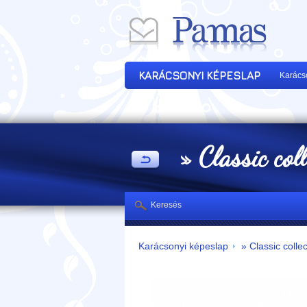
KARÁCSONYI KÉPESLAP
Karács
» Classic col
Keresés
Karácsonyi képeslap
» Classic collec