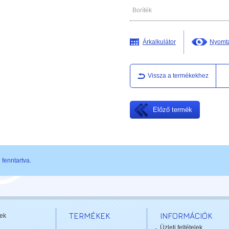
Boríték
Árkalkulátor
Nyomta
Vissza a termékekhez
Előző termék
fenntartva.
TERMÉKEK
INFORMÁCIÓK
ek
Üzleti feltételek