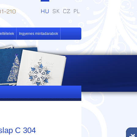
1-210
HU
SK
CZ
PL
eltételek
Ingyenes mintadarabok
slap C 304