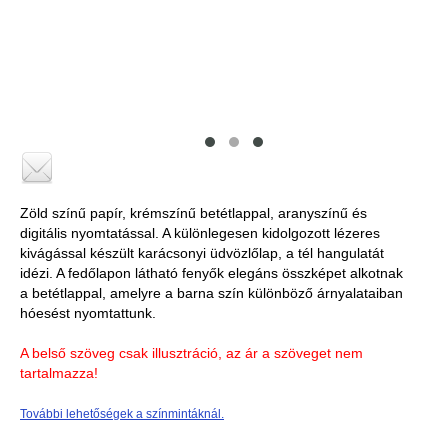
Zöld színű papír, krémszínű betétlappal, aranyszínű és
digitális nyomtatással. A különlegesen kidolgozott lézeres
kivágással készült karácsonyi üdvözlőlap, a tél hangulatát
idézi. A fedőlapon látható fenyők elegáns összképet alkotnak
a betétlappal, amelyre a barna szín különböző árnyalataiban
hóesést nyomtattunk.
A belső szöveg csak illusztráció, az ár a szöveget nem
tartalmazza!
További lehetőségek a színmintáknál.