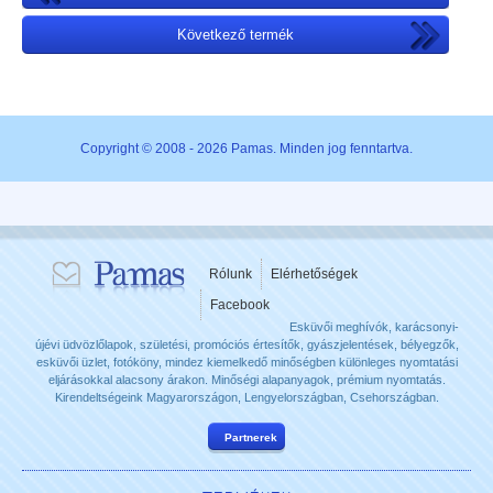
Következő termék
Copyright © 2008 - 2026 Pamas. Minden jog fenntartva.
Rólunk
Elérhetőségek
Facebook
Esküvői meghívók, karácsonyi-
újévi üdvözlőlapok, születési, promóciós értesítők, gyászjelentések, bélyegzők,
esküvői üzlet, fotóköny, mindez kiemelkedő minőségben különleges nyomtatási
eljárásokkal alacsony árakon. Minőségi alapanyagok, prémium nyomtatás.
Kirendeltségeink Magyarországon, Lengyelországban, Csehországban.
Partnerek