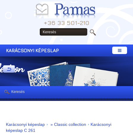
+36 33 501-210
KARÁCSONYI KÉPESLAP
lection
Keresés
Karácsonyi képeslap
» Classic collection
Karácsonyi
képeslap C 261