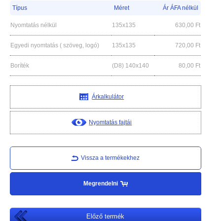
Típus
Méret
Ár ÁFA nélkül
Nyomtatás nélkül
135x135
630,00
Ft
Egyedi nyomtatás ( szöveg, logó)
135x135
720,00
Ft
Boríték
(D8) 140x140
80,00
Ft
Árkalkulátor
Nyomtatás fajtái
Vissza a termékekhez
Megrendelni
Előző termék