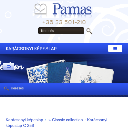
+36 33 501-210
KARÁCSONYI KÉPESLAP
lection
Keresés
Karácsonyi képeslap
» Classic collection
Karácsonyi
képeslap C 258