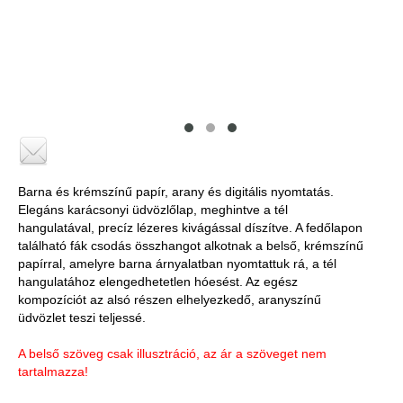
Barna és krémszínű papír, arany és digitális nyomtatás.
Elegáns karácsonyi üdvözlőlap, meghintve a tél
hangulatával, precíz lézeres kivágással díszítve. A fedőlapon
található fák csodás összhangot alkotnak a belső, krémszínű
papírral, amelyre barna árnyalatban nyomtattuk rá, a tél
hangulatához elengedhetetlen hóesést. Az egész
kompozíciót az alsó részen elhelyezkedő, aranyszínű
üdvözlet teszi teljessé.
A belső szöveg csak illusztráció, az ár a szöveget nem
tartalmazza!