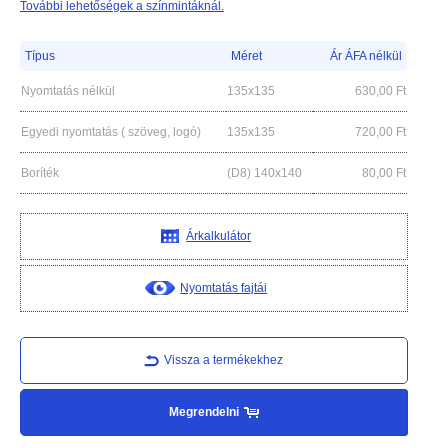
További lehetőségek a színmintáknál.
Típus
Méret
Ár ÁFA nélkül
Nyomtatás nélkül
135x135
630,00
Ft
Egyedi nyomtatás ( szöveg, logó)
135x135
720,00
Ft
Boríték
(D8) 140x140
80,00
Ft
Árkalkulátor
Nyomtatás fajtái
Vissza a termékekhez
Megrendelni