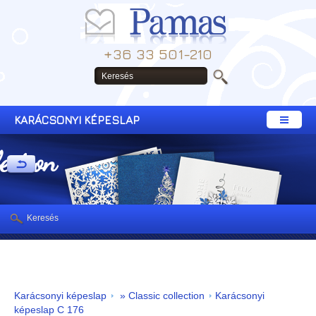
+36 33 501-210
KARÁCSONYI KÉPESLAP
lection
Keresés
Karácsonyi képeslap
» Classic collection
Karácsonyi
képeslap C 176