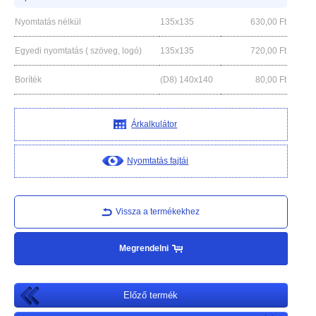
Nyomtatás nélkül
135x135
630,00
Ft
Egyedi nyomtatás ( szöveg, logó)
135x135
720,00
Ft
Boríték
(D8) 140x140
80,00
Ft
Árkalkulátor
Nyomtatás fajtái
Vissza a termékekhez
Megrendelni
Előző termék