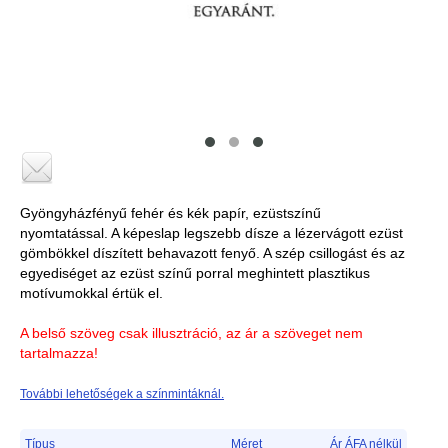
Gyöngyházfényű fehér és kék papír, ezüstszínű
nyomtatással. A képeslap legszebb dísze a lézervágott ezüst
gömbökkel díszített behavazott fenyő. A szép csillogást és az
egyediséget az ezüst színű porral meghintett plasztikus
motívumokkal értük el.
A belső szöveg csak illusztráció, az ár a szöveget nem
tartalmazza!
További lehetőségek a színmintáknál.
Típus
Méret
Ár ÁFA nélkül