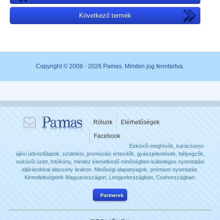
Következő termék
Copyright © 2008 - 2026 Pamas. Minden jog fenntartva.
Rólunk
Elérhetőségek
Facebook
Esküvői meghívók, karácsonyi-
újévi üdvözlőlapok, születési, promóciós értesítők, gyászjelentések, bélyegzők,
esküvői üzlet, fotóköny, mindez kiemelkedő minőségben különleges nyomtatási
eljárásokkal alacsony árakon. Minőségi alapanyagok, prémium nyomtatás.
Kirendeltségeink Magyarországon, Lengyelországban, Csehországban.
Partnerek