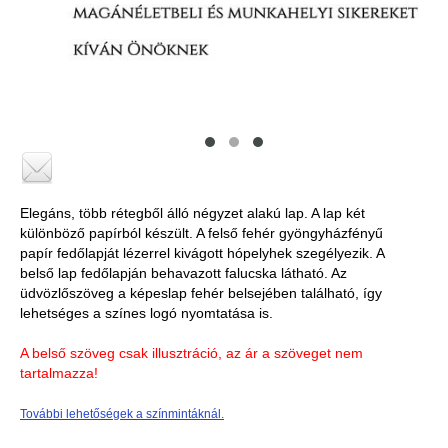
Elegáns, több rétegből álló négyzet alakú lap. A lap két
különböző papírból készült. A felső fehér gyöngyházfényű
papír fedőlapját lézerrel kivágott hópelyhek szegélyezik. A
belső lap fedőlapján behavazott falucska látható. Az
üdvözlőszöveg a képeslap fehér belsejében található, így
lehetséges a színes logó nyomtatása is.
A belső szöveg csak illusztráció, az ár a szöveget nem
tartalmazza!
További lehetőségek a színmintáknál.