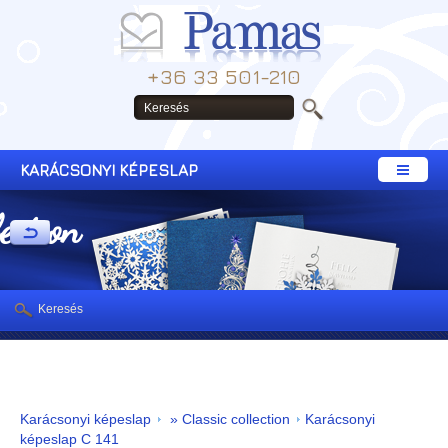
+36 33 501-210
KARÁCSONYI KÉPESLAP
lection
Keresés
Karácsonyi képeslap
» Classic collection
Karácsonyi
képeslap C 141