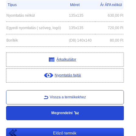
Típus
Méret
Ár ÁFA nélkül
Nyomtatás nélkül
135x135
630,00
Ft
Egyedi nyomtatás ( szöveg, logó)
135x135
720,00
Ft
Boríték
(D8) 140x140
80,00
Ft
Árkalkulátor
Nyomtatás fajtái
Vissza a termékekhez
Megrendelni
Előző termék