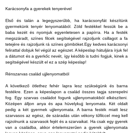
Karácsonyfa a gyerekek tenyerével
Első és talán a legegyszerűbb, ha karácsonyfát készítünk
gyermekünk tenyér lenyomatából. Zöld festékkel fessük be a
baba kezét és nyomjuk egyenletesen a papírra. Ha a festék
megszáradt, színes filcek segítségével rajzoljunk csillagot a fa
tetejére és rajzoljunk rá színes gömböket.Egy kedves karácsonyi
felirattal dobjuk fel végül az egészet. A képeslap hátuljára írjuk fel
a dátumot és a gyerkőc nevét, így később is tudni fogjuk, kinek a
segítségével készült el ez a szép képeslap!
Rénszarvas család ujjlenyomatból
A következő ötlethez fehér lapra lesz szükségünk és barna
festékre. Ezen a képeslapon a család összes tagja szerepelni
fog. Egy szarvas családot fogunk ujjlenyomatokból elkészíteni.
Középen álljon anya és apa hüvelykujj lenyomata. Két oldalt
pedig a két gyermek ujjlenyomata. A barna festék miatt lesz
szarvasos az egész, de száradás után vékony tűfilccel meg kell
rajzolnunk a szarvasok fejét és a szarvaikat. Ha csak egy gyerek
van a családba, akkor értelemszerűen a gyerek ujjlenyomata