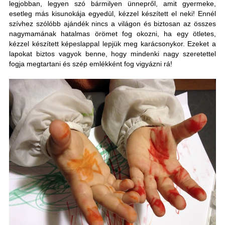
legjobban, legyen szó bármilyen ünnepről, amit gyermeke,
esetleg más kisunokája egyedül, kézzel készített el neki! Ennél
szívhez szólóbb ajándék nincs a világon és biztosan az összes
nagymamának hatalmas örömet fog okozni, ha egy ötletes,
kézzel készített képeslappal lepjük meg karácsonykor. Ezeket a
lapokat biztos vagyok benne, hogy mindenki nagy szeretettel
fogja megtartani és szép emlékként fog vigyázni rá!