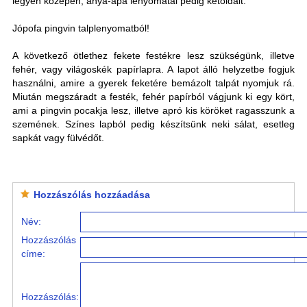
legyen középen, anya-apa lenyomatai pedig kétoldalt.
Jópofa pingvin talplenyomatból!
A következő ötlethez fekete festékre lesz szükségünk, illetve
fehér, vagy világoskék papírlapra. A lapot álló helyzetbe fogjuk
használni, amire a gyerek feketére bemázolt talpát nyomjuk rá.
Miután megszáradt a festék, fehér papírból vágjunk ki egy kört,
ami a pingvin pocakja lesz, illetve apró kis köröket ragasszunk a
szemének. Színes lapból pedig készítsünk neki sálat, esetleg
sapkát vagy fülvédőt.
Hozzászólás hozzáadása
Név:
Hozzászólás
címe:
Hozzászólás: