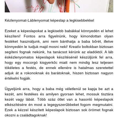
Kézlenyomat-Láblenyomat képeslap a legkisebbekkel
Ezeket a képeslapokat a legkisebb babákkal könnyedén el lehet
készíteni! Fontos arra figyelnünk, hogy kimondottan olyan
festéket használjunk, ami nem bánthatja a baba bőrét, illetve
könnyedén le tudjuk majd mosni neki! Kreatív boltokban biztosan
segíteni fognak nekünk, ha tanácsot kérünk az eladóktól. A láb
éskézlenyomatos képeslapok készítésénél készüljünk fel arra,
hogy egy mocorgó kisgyerkőc miatt nem mindig lesz teljesen
tökéletes a festés, de ennek ellenére is hatalmas szeretettel
adjuk át a rokonoknak és barátoknak, hiszen biztosan nagyon
értékelni fogják.
Ügyeljünk arra, hogy a baba még véletlenül se kapja be azt a
kezét, ami festékes és amilyen gyorsan lehet, mossuk tisztára
kezét vagy lábát. Több száz ötlet van a hasonló képeslapok
elkészítésére én most a legegyszerűbbeket fogom megmutatni.
Ezek a kézzel készített képeslapok biztosan sok örömet fognak
okozni a családtagoknak!