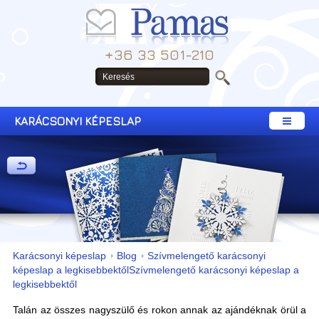
+36 33 501-210
KARÁCSONYI KÉPESLAP
Karácsonyi képeslap
Blog
Szívmelengető karácsonyi
képeslap a legkisebbektőlSzívmelengető karácsonyi képeslap a
legkisebbektől
Talán az összes nagyszülő és rokon annak az ajándéknak örül a