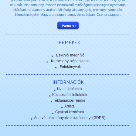
újévi üdvözlőlapok, születési, promóciós értesítők, gyászjelentések, bélyegzők,
esküvői üzlet, fotóköny, mindez kiemelkedő minőségben különleges nyomtatási
eljárásokkal alacsony árakon. Minőségi alapanyagok, prémium nyomtatás.
Kirendeltségeink Magyarországon, Lengyelországban, Csehországban.
Partnerek
TERMÉKEK
Esküvői meghívó
Karácsonyi képeslapok
Fotókönyvek
INFORMÁCIÓK
Üzleti feltételek
Kézbesítési feltételek
reklamációs rendje
Árlista
Gyakori kérdések
Adatvédelmi irányelvek karácsonyi (GDPR)