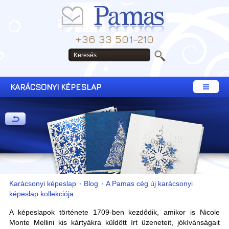
+36 33 501-210
KARÁCSONYI KÉPESLAP
Karácsonyi képeslap
Blog
A Pamas cég új karácsonyi
képeslap kollekciója
A képeslapok története 1709-ben kezdődik, amikor is Nicole
Monte Mellini kis kártyákra küldött írt üzeneteit, jókívánságait