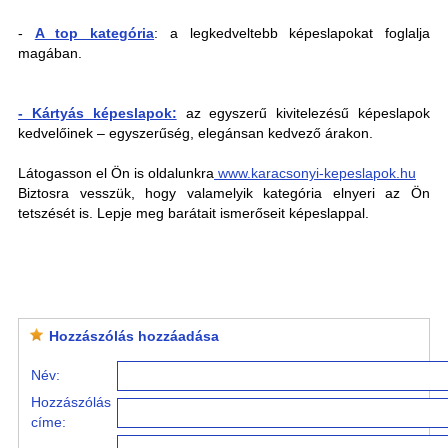
-
A top kategória
: a legkedveltebb képeslapokat foglalja
magában.
- Kártyás képeslapok:
az egyszerű kivitelezésű képeslapok
kedvelőinek – egyszerűség, elegánsan kedvező árakon.
Látogasson el Ön is oldalunkra
www.karacsonyi-kepeslapok.hu
Biztosra vesszük, hogy valamelyik kategória elnyeri az Ön
tetszését is. Lepje meg barátait ismerőseit képeslappal.
Hozzászólás hozzáadása
Név:
Hozzászólás
címe: