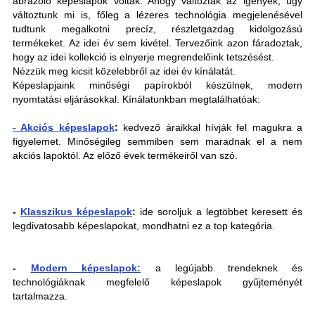
ábrázoló képeslapok voltak. Ahogy változtak az igények, úgy
változtunk mi is, főleg a lézeres technológia megjelenésével
tudtunk megalkotni precíz, részletgazdag kidolgozású
termékeket. Az idei év sem kivétel. Tervezőink azon fáradoztak,
hogy az idei kollekció is elnyerje megrendelőink tetszésést.
Nézzük meg kicsit közelebbről az idei év kínálatát.
Képeslapjaink minőségi papírokból készülnek, modern
nyomtatási eljárásokkal. Kínálatunkban megtalálhatóak:
- Akciós képeslapok
:
kedvező áraikkal hívják fel magukra a
figyelemet. Minőségileg semmiben sem maradnak el a nem
akciós lapoktól. Az előző évek termékeiről van szó.
-
Klasszikus képeslapok
:
ide soroljuk a legtöbbet keresett és
legdivatosabb képeslapokat, mondhatni ez a top kategória.
-
Modern képeslapok:
a legújabb trendeknek és
technológiáknak megfelelő képeslapok gyűjteményét
tartalmazza.