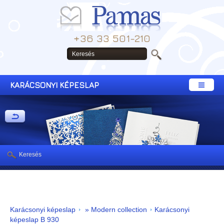
+36 33 501-210
KARÁCSONYI KÉPESLAP
Keresés
Karácsonyi képeslap
» Modern collection
Karácsonyi
képeslap B 930