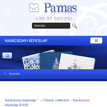
+36 33 501-210
KARÁCSONYI KÉPESLAP
Keresés
Karácsonyi képeslap
» Classic collection
Karácsonyi
képeslap B 920