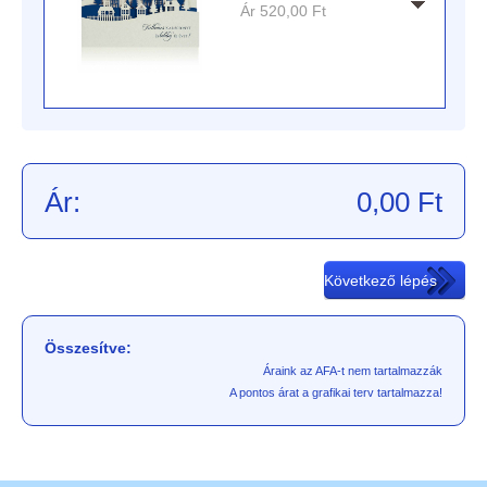
Ár
520,00
Ft
Ár:
0,00
Ft
Összesítve:
Áraink az AFA-t nem tartalmazzák
A pontos árat a grafikai terv tartalmazza!