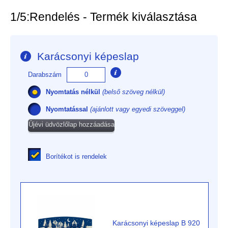
1/5:
Rendelés - Termék kiválasztása
Karácsonyi képeslap
Darabszám
Nyomtatás nélkül
(belső szöveg nélkül)
Nyomtatással
(ajánlott vagy egyedi szöveggel)
Újévi üdvözlőlap hozzáadása
Borítékot is rendelek
Karácsonyi képeslap B 920