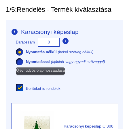
1/5:
Rendelés - Termék kiválasztása
Karácsonyi képeslap
Darabszám
Nyomtatás nélkül
(belső szöveg nélkül)
Nyomtatással
(ajánlott vagy egyedi szöveggel)
Újévi üdvözlőlap hozzáadása
Borítékot is rendelek
Karácsonyi képeslap C 308