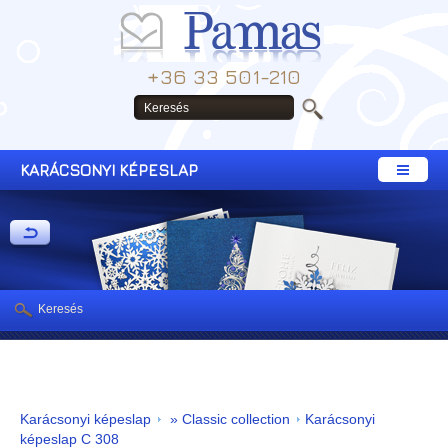
+36 33 501-210
KARÁCSONYI KÉPESLAP
Keresés
Karácsonyi képeslap
» Classic collection
Karácsonyi
képeslap C 308