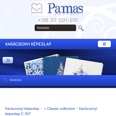
+36 33 501-210
KARÁCSONYI KÉPESLAP
Keresés
Karácsonyi képeslap
» Classic collection
Karácsonyi
képeslap C 307