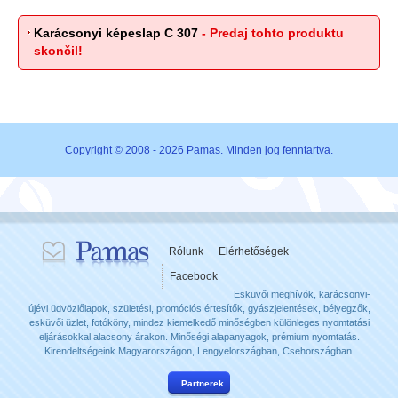
Karácsonyi képeslap C 307
- Predaj tohto produktu
skončil!
Copyright © 2008 - 2026 Pamas. Minden jog fenntartva.
Rólunk
Elérhetőségek
Facebook
Esküvői meghívók, karácsonyi-
újévi üdvözlőlapok, születési, promóciós értesítők, gyászjelentések, bélyegzők,
esküvői üzlet, fotóköny, mindez kiemelkedő minőségben különleges nyomtatási
eljárásokkal alacsony árakon. Minőségi alapanyagok, prémium nyomtatás.
Kirendeltségeink Magyarországon, Lengyelországban, Csehországban.
Partnerek