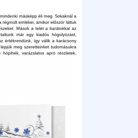
 mindenki másképp éli meg. Sokaknál a
 régmúlt emlékei, amikor először láttuk
díszeket. Mások a telet a barátokkal az
ztaltunk már egy kiadós hógolyózást,
z értékrendünk, így válik a karácsony
 lepjük meg szeretteinket tudomásukra
hópihék, varázslatos apró részletek,