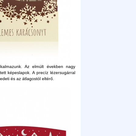
 alkalmazunk. Az elmúlt években nagy
tett képeslapok. A precíz lézersugárral
eti és az átlagostól eltérő.