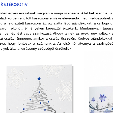
 karácsony
nden egyes évszaknak megvan a maga szépsége. A tél beköszöntét is
aládi körben eltöltött karácsony emléke elevenedik meg. Felidéződnek a
g a feldíszített karácsonyfát, az alatta lévő ajándékokat, a csillogó 
varon eltöltött élményeken keresztül érzékelik. Mindannyian tapas
ember építést vagy szánkózást. Ahogy telnek az évek, úgy változik a
azi családi ünneppé, amikor a család összejön. Kedves ajándékokkal
zva, hogy fontosak a számunkra. Az első hó látványa a szálingózó 
elyek által a karácsony szépségét érzékeljük.