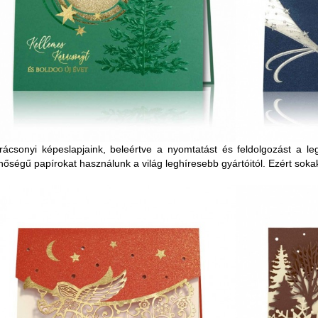
rácsonyi képeslapjaink, beleértve a nyomtatást és feldolgozást a le
nőségű papírokat használunk a világ leghíresebb gyártóitól. Ezért sok