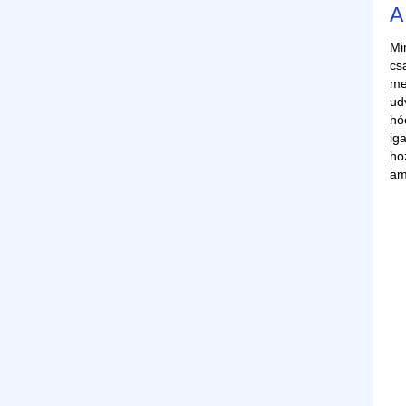
A
Mi
cs
me
ud
hó
ig
ho
am