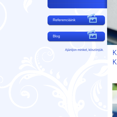
Referenciáink
Blog
K
Ajánljon minket, köszönjük.
K