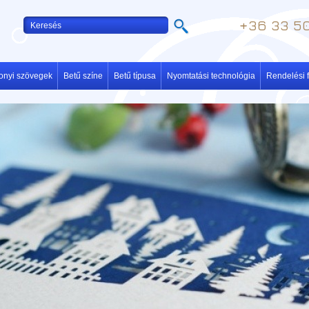
+36 33 50
onyi szövegek
Betű színe
Betű típusa
Nyomtatási technológia
Rendelési f