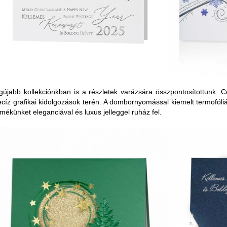
gújabb kollekciónkban is a részletek varázsára összpontosítottunk
ecíz grafikai kidolgozások terén. A dombornyomással kiemelt termofó
rmékünket eleganciával és luxus jelleggel ruház fel.