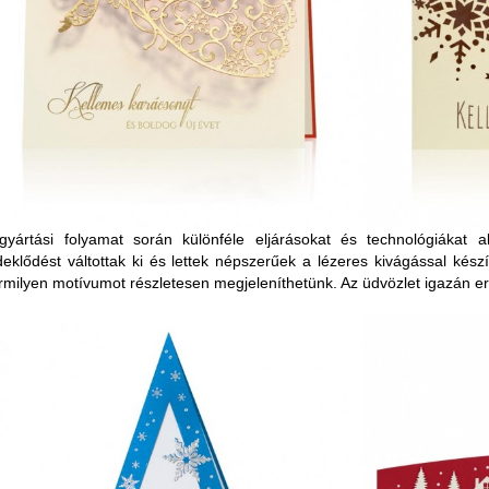
gyártási folyamat során különféle eljárásokat és technológiákat
deklődést váltottak ki és lettek népszerűek a lézeres kivágással készí
rmilyen motívumot részletesen megjeleníthetünk. Az üdvözlet igazán ered