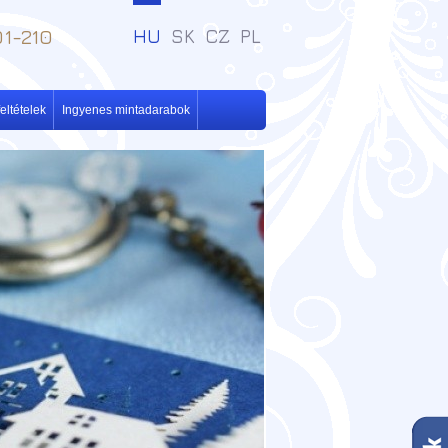
1-210
HU
SK
CZ
PL
eltételek
Ingyenes mintadarabok