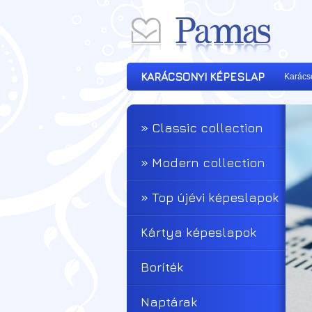
KARÁCSONYI KÉPESLAP
Karács
» Classic collection
» Modern collection
» Top újévi képeslapok
Kártya képeslapok
Boríték
Naptárak